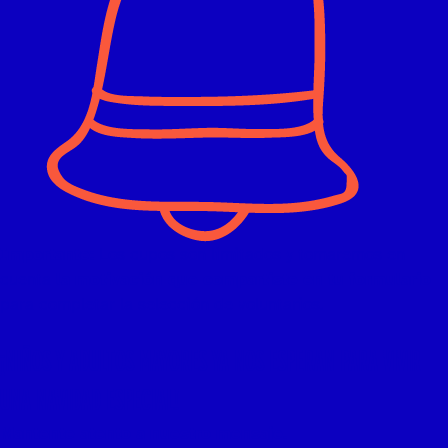
Importante:
Los cupos son limitados y tomaremos en
cuenta
la motivación que compartiste en tu formulario
para completar la selección de voluntarios.
¡NIÑOS Y ADULTOS MAYORES YA NOS ESPERAN PARA VIVIR
UNA NAVIDAD ESPECIAL!
Mantente atento a nuestro mensaje.