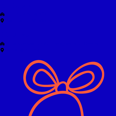
06 DE DICIEMBRE
I.E. Fe y Alegría N.°3
San Juan de Miraflores, Lima.
13 DE DICIEMBRE
Local Comunal del A.H. Inmigrantes de Chincho
Ate Vitarte, Lima.