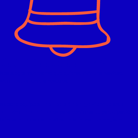
¡GRACIAS POR REGISTRARTE A NAVI+!
Nos alegra muchísimo que quieras vivir una Navidad
significativa junto a nosotros.
Nuestro equipo
se contactará contigo vía WhatsApp en
un máximo de 48 horas
para confirmar tu participación y
brindarte todos los detalles de la fecha que elegiste: