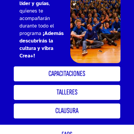
líder y guías
,
quienes te
acompañarán
durante todo el
programa
¡Además
descubrirás la
cultura y vibra
Crea+!
CAPACITACIONES
TALLERES
CLAUSURA