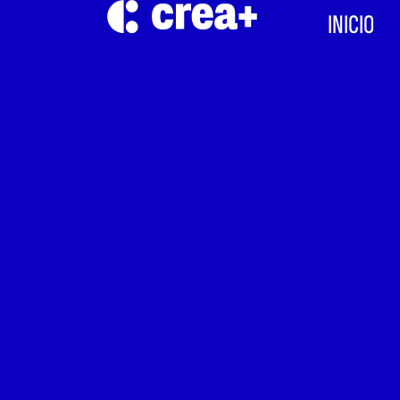
INICIO
PROTECCIÓN DE DATO
Autorizo a Crea+ Perú y organizaciones 
elaboración de material publicitario virtu
comunicación en donde se publicite a Crea+
del plazo que crea conveniente. Dicha inf
estándares exigidos en la ley n°29733 y en e
Con respecto solo al uso de mis datos pers
cuales podré ejercer mediante un correo e