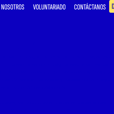
NOSOTROS
VOLUNTARIADO
CONTÁCTANOS
S PERSONALES Y AUTORIZACI
aliadas del programa Recarga Corazones
, el uso
al o impreso, tales como página web, volantes, pan
 Perú, dentro del cumplimiento de los fines que p
ormación será almacenada y tratada con el mayor 
l artículo 15° del código civil.
onales, reconozco tener los derechos de acceso y r
lectrónico dirigido a
impacto@creamas.org