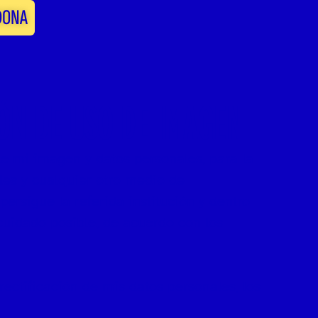
DONA
ÓN DE USO DE IMAGEN
 de mi imagen y datos personales, para la
eles y cualquier otro medio de
ersigue la referida institución y dentro
cuidado posible, de acuerdo con los
ectificación de mis datos personales, los