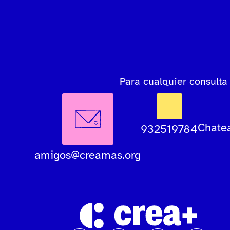
Para cualquier consulta 
Chatea
932519784
amigos@creamas.org