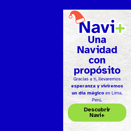
Una
Navidad
con
propósito
Gracias a ti, llevaremos
esperanza y viviremos
un día mágico
en Lima,
Perú.
Descubrir
Navi+