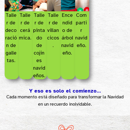
Talle
Talle
Talle
Talle
Ence
Com
r de
r de
r de
r de
ndid
parti
deco
cerá
pinta
villan
o de
r
ració
mica.
do
cicos
árbol
navid
n de
de
.
navid
eño.
galle
cojin
eño.
tas.
es
navid
eños.
Y eso es solo el comienzo…
Cada momento está diseñado para transformar la Navidad
en un recuerdo inolvidable
.